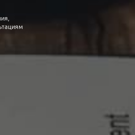
ия,
ьтациям