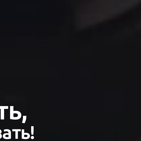
ть,
ать!