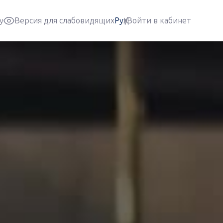
Войти в кабинет
у
Версия для слабовидящих
Ру
Қз